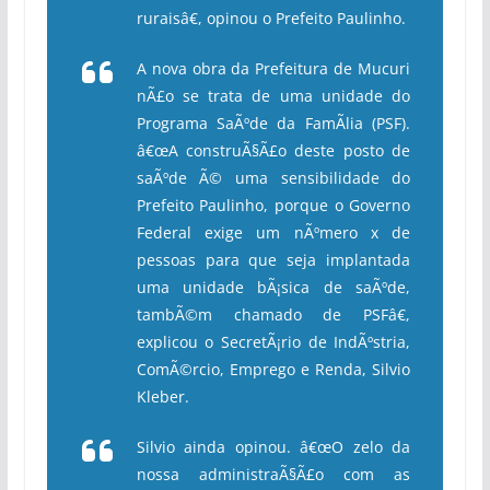
ruraisâ€, opinou o Prefeito Paulinho.
A nova obra da Prefeitura de Mucuri
nÃ£o se trata de uma unidade do
Programa SaÃºde da FamÃ­lia (PSF).
â€œA construÃ§Ã£o deste posto de
saÃºde Ã© uma sensibilidade do
Prefeito Paulinho, porque o Governo
Federal exige um nÃºmero x de
pessoas para que seja implantada
uma unidade bÃ¡sica de saÃºde,
tambÃ©m chamado de PSFâ€,
explicou o SecretÃ¡rio de IndÃºstria,
ComÃ©rcio, Emprego e Renda, Silvio
Kleber.
Silvio ainda opinou. â€œO zelo da
nossa administraÃ§Ã£o com as