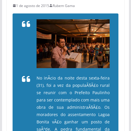
1 de agosto de 2015
Rubem Gama
No inÃ­cio da noite desta sexta-feira
(31), foi a vez da populaÃ§Ã£o rural
se reunir com o Prefeito Paulinho
para ser contemplado com mais uma
obra de sua administraÃ§Ã£o. Os
moradores do assentamento Lagoa
Bonita vÃ£o ganhar um posto de
saÃºde. A pedra fundamental da