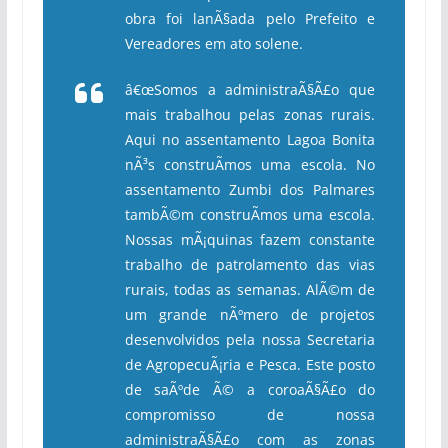
obra foi lanÃ§ada pelo Prefeito e
Vereadores em ato solene.
â€œSomos a administraÃ§Ã£o que
mais trabalhou pelas zonas rurais.
Aqui no assentamento Lagoa Bonita
nÃ³s construÃ­mos uma escola. No
assentamento Zumbi dos Palmares
tambÃ©m construÃ­mos uma escola.
Nossas mÃ¡quinas fazem constante
trabalho de patrolamento das vias
rurais, todas as semanas. AlÃ©m de
um grande nÃºmero de projetos
desenvolvidos pela nossa Secretaria
de AgropecuÃ¡ria e Pesca. Este posto
de saÃºde Ã© a coroaÃ§Ã£o do
compromisso de nossa
administraÃ§Ã£o com as zonas