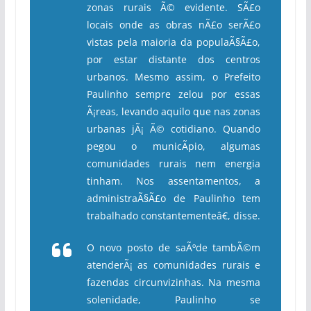
zonas rurais Ã© evidente. SÃ£o
locais onde as obras nÃ£o serÃ£o
vistas pela maioria da populaÃ§Ã£o,
por estar distante dos centros
urbanos. Mesmo assim, o Prefeito
Paulinho sempre zelou por essas
Ã¡reas, levando aquilo que nas zonas
urbanas jÃ¡ Ã© cotidiano. Quando
pegou o municÃ­pio, algumas
comunidades rurais nem energia
tinham. Nos assentamentos, a
administraÃ§Ã£o de Paulinho tem
trabalhado constantementeâ€, disse.
O novo posto de saÃºde tambÃ©m
atenderÃ¡ as comunidades rurais e
fazendas circunvizinhas. Na mesma
solenidade, Paulinho se