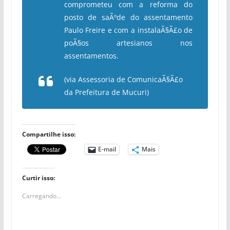
comprometeu com a reforma do
posto de saÃºde do assentamento
Paulo Freire e com a instalaÃ§Ã£o de
poÃ§os artesianos nos
assentamentos.
(via Assessoria de ComunicaÃ§Ã£o
da Prefeitura de Mucuri)
Compartilhe isso:
E-mail
Mais
Curtir isso:
Carregando...