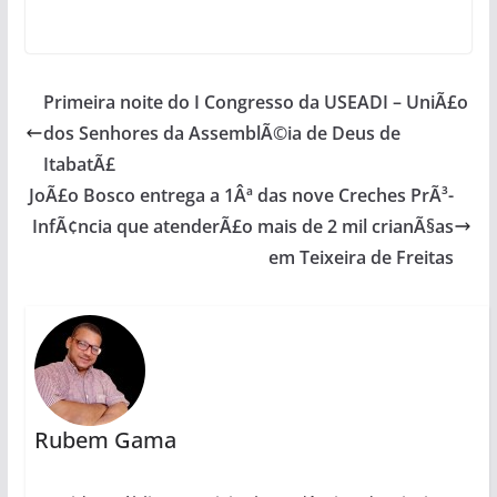
Primeira noite do I Congresso da USEADI – UniÃ£o
dos Senhores da AssemblÃ©ia de Deus de
ItabatÃ£
JoÃ£o Bosco entrega a 1Âª das nove Creches PrÃ³-
InfÃ¢ncia que atenderÃ£o mais de 2 mil crianÃ§as
em Teixeira de Freitas
Rubem Gama