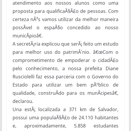
atendimento aos nossos alunos como uma
proposta para qualificaÃ§Ã£o de pessoas. Com
certeza nÃ³s vamos utilizar da melhor maneira
possÃ­vel o espaÃ§o concedido ao nosso
municÃ­pioâ€.
A secretÃ¡ria explicou que serÃ¡ feito um estudo
para melhor uso do patrimÃ´nio. â€œCom o
comprometimento de empoderar o cidadÃ£o
pelo conhecimento, a nossa prefeita Diane
Rusciolelli faz essa parceria com o Governo do
Estado para utilizar um bem pÃºblico de
qualidade, construÃ­do para os munÃ­cipesâ€,
declarou.
Una estÃ¡ localizada a 371 km de Salvador,
possui uma populaÃ§Ã£o de 24.110 habitantes
e, aproximadamente, 5.858 estudantes