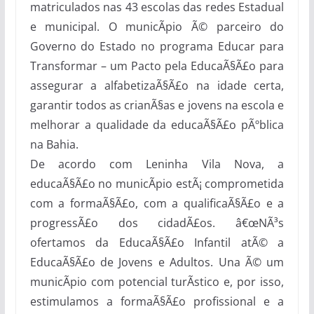
matriculados nas 43 escolas das redes Estadual
e municipal. O municÃ­pio Ã© parceiro do
Governo do Estado no programa Educar para
Transformar – um Pacto pela EducaÃ§Ã£o para
assegurar a alfabetizaÃ§Ã£o na idade certa,
garantir todos as crianÃ§as e jovens na escola e
melhorar a qualidade da educaÃ§Ã£o pÃºblica
na Bahia.
De acordo com Leninha Vila Nova, a
educaÃ§Ã£o no municÃ­pio estÃ¡ comprometida
com a formaÃ§Ã£o, com a qualificaÃ§Ã£o e a
progressÃ£o dos cidadÃ£os. â€œNÃ³s
ofertamos da EducaÃ§Ã£o Infantil atÃ© a
EducaÃ§Ã£o de Jovens e Adultos. Una Ã© um
municÃ­pio com potencial turÃ­stico e, por isso,
estimulamos a formaÃ§Ã£o profissional e a