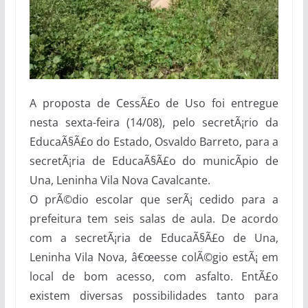
A proposta de CessÃ£o de Uso foi entregue
nesta sexta-feira (14/08), pelo secretÃ¡rio da
EducaÃ§Ã£o do Estado, Osvaldo Barreto, para a
secretÃ¡ria de EducaÃ§Ã£o do municÃ­pio de
Una, Leninha Vila Nova Cavalcante.
O prÃ©dio escolar que serÃ¡ cedido para a
prefeitura tem seis salas de aula. De acordo
com a secretÃ¡ria de EducaÃ§Ã£o de Una,
Leninha Vila Nova, â€œesse colÃ©gio estÃ¡ em
local de bom acesso, com asfalto. EntÃ£o
existem diversas possibilidades tanto para