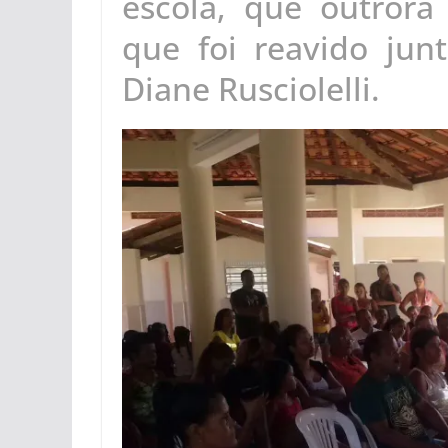
escola, que outrora
que foi reavido jun
Diane Rusciolelli.