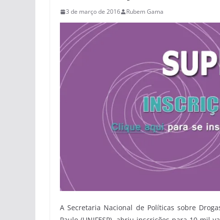
3 de março de 2016
Rubem Gama
A Secretaria Nacional de Políticas sobre Drog
Paulo (UNIFESP), abriu inscrições para 10 mil 