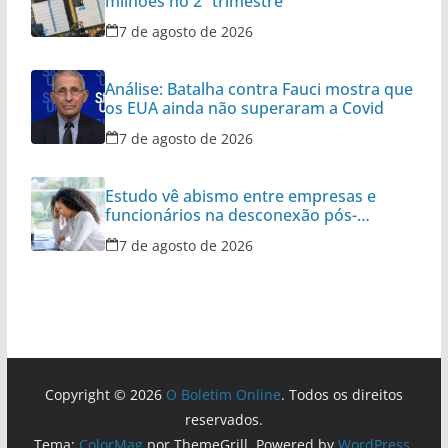
milhões no 2º trimestre
7 de agosto de 2026
Análise: Batalha contra Fauci mostra que
os EUA ainda não superaram a Covid
7 de agosto de 2026
Estudo vê abismo entre empresas e
funcionários na desconexão pós-
expediente
7 de agosto de 2026
Copyright © 2026
O Boletim Online
. Todos os direitos
reservados.
Tema:
ColorMag
por ThemeGrill. Powered by
WordPress
.