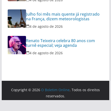
Julho foi mês mais quente já registrado
na França, dizem meteorologistas
4 de agosto de 2026
Renato Teixeira celebra 80 anos com
turnê especial; veja agenda
4 de agosto de 2026
Copyright © 2026
O Boletim Online
. Todos os direitos
reservados.
Tema:
ColorMag
por ThemeGrill. Powered by
WordPress
.