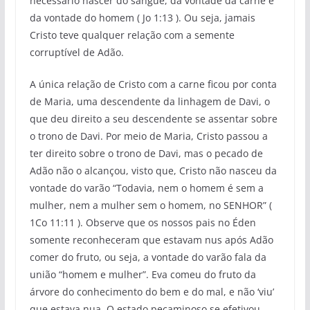
necessário nascer do sangue, da vontade da carne e
da vontade do homem ( Jo 1:13 ). Ou seja, jamais
Cristo teve qualquer relação com a semente
corruptível de Adão.
A única relação de Cristo com a carne ficou por conta
de Maria, uma descendente da linhagem de Davi, o
que deu direito a seu descendente se assentar sobre
o trono de Davi. Por meio de Maria, Cristo passou a
ter direito sobre o trono de Davi, mas o pecado de
Adão não o alcançou, visto que, Cristo não nasceu da
vontade do varão “Todavia, nem o homem é sem a
mulher, nem a mulher sem o homem, no SENHOR” (
1Co 11:11 ). Observe que os nossos pais no Éden
somente reconheceram que estavam nus após Adão
comer do fruto, ou seja, a vontade do varão fala da
união “homem e mulher”. Eva comeu do fruto da
árvore do conhecimento do bem e do mal, e não ‘viu’
que estava nua. O estado pecaminoso se efetivou