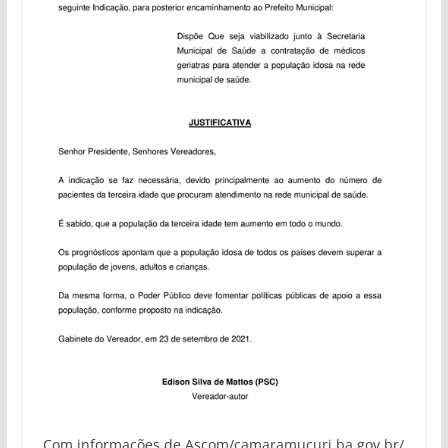
Com informações de Ascom/camaramucuri.ba.gov.br/