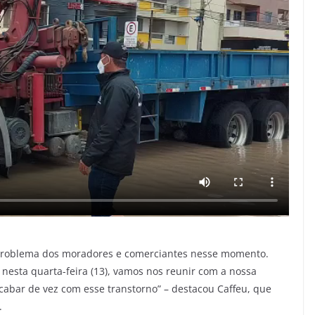
 problema dos moradores e comerciantes nesse momento.
nesta quarta-feira (13), vamos nos reunir com a nossa
cabar de vez com esse transtorno” – destacou Caffeu, que
.