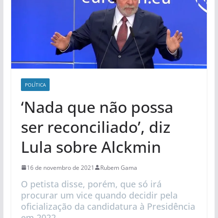
POLÍ­TICA
‘Nada que não possa
ser reconciliado’, diz
Lula sobre Alckmin
16 de novembro de 2021
Rubem Gama
O petista disse, porém, que só irá
procurar um vice quando decidir pela
oficialização da candidatura à Presidência
em 2022