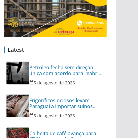
Latest
Petróleo fecha sem direção
única com acordo para reabrir
Ormuz no radar
5 de agosto de 2026
Frigoríficos ociosos levam
Paraguai a importar suínos
vivos do Brasil
5 de agosto de 2026
Colheita de café avança para