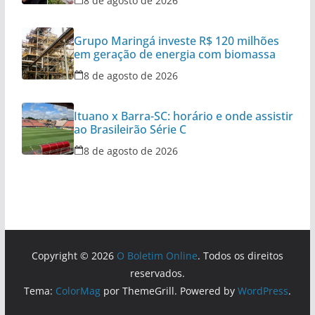
8 de agosto de 2026
Grupo Maringá investe R$ 120 milhões
em geração de energia com biomassa
8 de agosto de 2026
Ituano x Barra-SC: horário e onde assistir
ao Brasileirão Série C
8 de agosto de 2026
Copyright © 2026
O Boletim Online
. Todos os direitos
reservados.
Tema:
ColorMag
por ThemeGrill. Powered by
WordPress
.