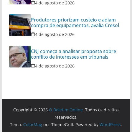
4 de agosto de 2026
Produtores priorizam custeio e adiam
compra de equipamentos, avalia Cresol
4 de agosto de 2026
CNJ começa a analisar proposta sobre
conflito de interesses em tribunais
4 de agosto de 2026
Copyright © 2026
O Boletim Online
. Todos os direitos
reservados.
Tema:
ColorMag
por ThemeGrill. Powered by
WordPress
.