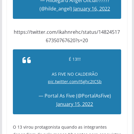
— Hildegard Angel Oficial??????
(@hilde_angel)
January 16, 2022
https://twitter.com/ikahnrehc/status/14824517
67350767620?s=20
É 13!!!
AS FIVE NO CALDEIRÃO
pic.twitter.com/I5ghc2tCSb
— Portal As Five (@PortalAsFive)
January 15, 2022
O 13 virou protagonista quando as integrantes