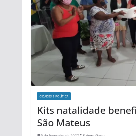
CIDADES E POLÍ­TICA
Kits natalidade bene
São Mateus
6 de fevereiro de 2022
Rubem Gama