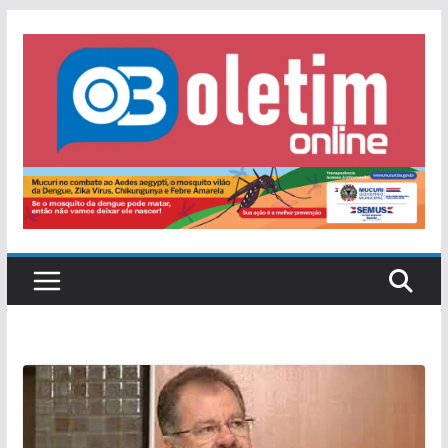
Pular
para
o
conteúdo