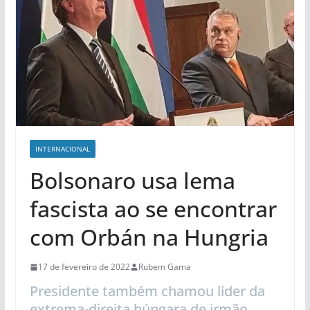
INTERNACIONAL
Bolsonaro usa lema
fascista ao se encontrar
com Orbán na Hungria
17 de fevereiro de 2022
Rubem Gama
Presidente também chamou líder da
extrema-direita húngara de irmão,