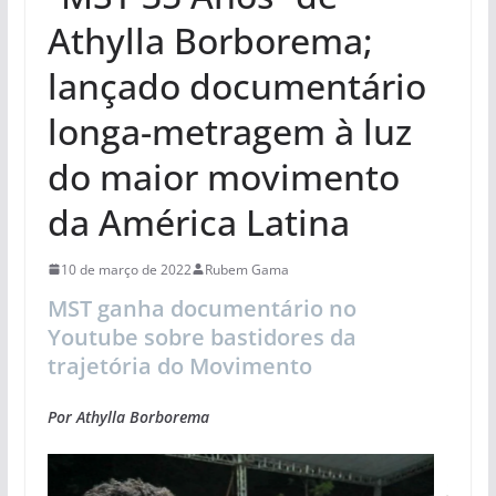
Athylla Borborema;
lançado documentário
longa-metragem à luz
do maior movimento
da América Latina
10 de março de 2022
Rubem Gama
MST ganha documentário no
Youtube sobre bastidores da
trajetória do Movimento
Por Athylla Borborema