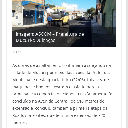
Imagem: ASCOM – Prefeitura de
Ima
Mucuri/divulgação
Muc
4 / 9
As obras de asfaltamento continuam avançando na
cidade de Mucuri por meio das ações da Prefeitura
Municipal e nesta quarta-feira (22/06), foi a vez de
máquinas e homens levarem o asfalto para a
principal via comercial da cidade. O asfaltamento foi
concluído na Avenida Central, de 610 metros de
extensão e, concluiu também a primeira etapa da
Rua Jovita Fontes, que tem uma extensão de 720
metros.