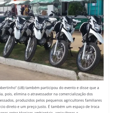
Robertinho” (UB) também participou do evento e disse que a
, pois, elimina o atravessador na comercialização dos
essados, produzidos pelos pequenos agricultores familiares
io direto e um preço justo. É também um espaço de troca
res entre técnicos ambientais, agricultores e