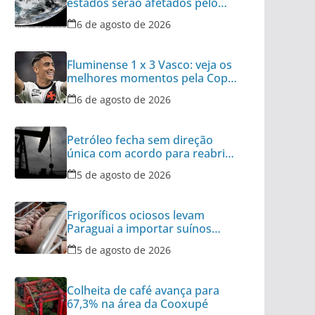
estados serão afetados pelo
fenômeno
6 de agosto de 2026
Fluminense 1 x 3 Vasco: veja os
melhores momentos pela Copa
do Brasil
6 de agosto de 2026
Petróleo fecha sem direção
única com acordo para reabrir
Ormuz no radar
5 de agosto de 2026
Frigoríficos ociosos levam
Paraguai a importar suínos
vivos do Brasil
5 de agosto de 2026
Colheita de café avança para
67,3% na área da Cooxupé