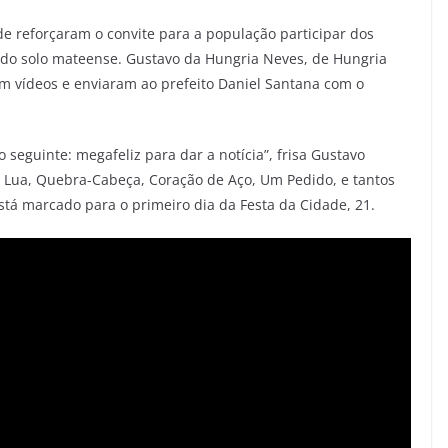
de reforçaram o convite para a população participar dos
o do solo mateense. Gustavo da Hungria Neves, de Hungria
m vídeos e enviaram ao prefeito Daniel Santana com o
o seguinte: megafeliz para dar a notícia”, frisa Gustavo
 Lua, Quebra-Cabeça, Coração de Aço, Um Pedido, e tantos
stá marcado para o primeiro dia da Festa da Cidade, 21.