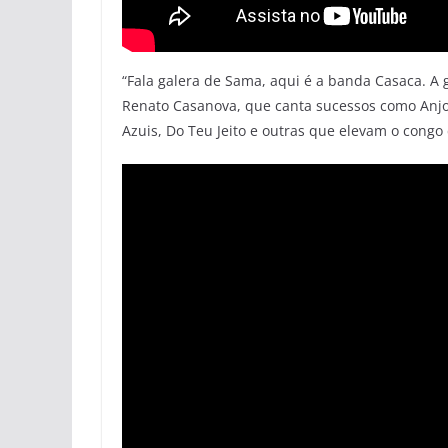
“Fala galera de Sama, aqui é a banda Casaca. A g
Renato Casanova, que canta sucessos como Anjo 
Azuis, Do Teu Jeito e outras que elevam o congo 