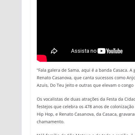
“Fala galera de Sama, aqui é a banda Casaca. A g
Renato Casanova, que canta sucessos como Anjo 
Azuis, Do Teu Jeito e outras que elevam o congo 
Os vocalistas de duas atrações da Festa da Cida
festejos que celebra os 478 anos de colonizaçã
Hip Hop, e Renato Casanova, da Casaca, gravara
chamamento.