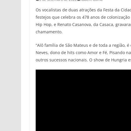
Os vocalistas de duas atrações da Festa da Cida
festejos que celebra os 478 anos de colonizaçã
Hip Hop, e Renato Casanova, da Casaca, gravara
chamamento.
“Alô família de São Mateus e de toda a região, é 
Neves, dono de hits como Amor e Fé, Pisando na
outros sucessos nacionais. O show de Hungria e