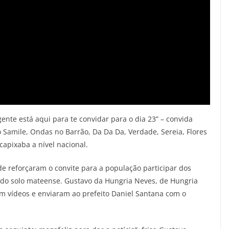
ente está aqui para te convidar para o dia 23” – convida
Samile, Ondas no Barrão, Da Da Da, Verdade, Sereia, Flores
capixaba a nível nacional.
de reforçaram o convite para a população participar dos
o do solo mateense. Gustavo da Hungria Neves, de Hungria
m vídeos e enviaram ao prefeito Daniel Santana com o