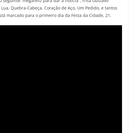
o seguinte: megafeliz para dar a notícia”, frisa Gustavo
 Lua, Quebra-Cabeça, Coração de Aço, Um Pedido, e tantos
stá marcado para o primeiro dia da Festa da Cidade, 21.