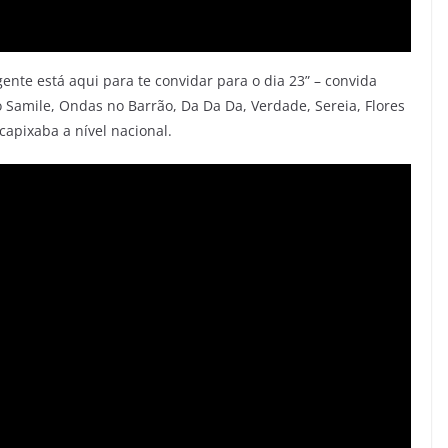
ente está aqui para te convidar para o dia 23” – convida
Samile, Ondas no Barrão, Da Da Da, Verdade, Sereia, Flores
capixaba a nível nacional.