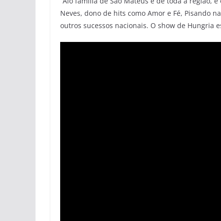
“Alô família de São Mateus e de toda a região, é 
Neves, dono de hits como Amor e Fé, Pisando na
outros sucessos nacionais. O show de Hungria e