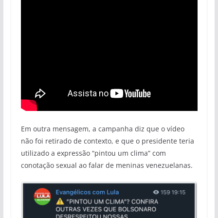
Em outra mensagem, a campanha diz que o vídeo
não foi retirado de contexto, e que o presidente teria
utilizado a expressão “pintou um clima” com
conotação sexual ao falar de meninas venezuelanas.