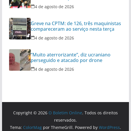
4 de agosto de 2026
Greve na CPTM: de 126, três maquinistas
compareceram ao serviço nesta terça
4 de agosto de 2026
“Muito aterrorizante”, diz ucraniano
perseguido e atacado por drone
4 de agosto de 2026
Copyright © 2026
O Boletim Online
. Todos os direitos
reservados.
Tema:
ColorMag
por ThemeGrill. Powered by
WordPress
.