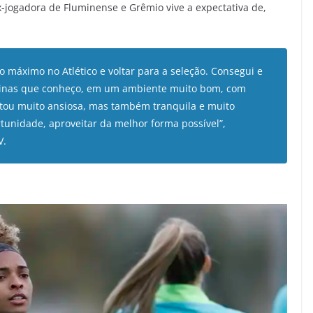
x-jogadora de Fluminense e Grêmio vive a expectativa de,
 máximo no Atlético e voltar para a seleção. Consegui e
eninas que conheço, em um ambiente muito bom, com
tou muito ansiosa, mas também tranquila e muito
tunidade, aproveitar da melhor forma possível”,
V.