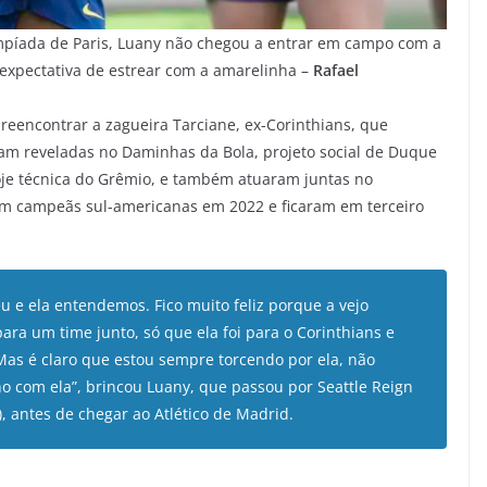
mpíada de Paris, Luany não chegou a entrar em campo com a
 expectativa de estrear com a amarelinha –
Rafael
reencontrar a zagueira Tarciane, ex-Corinthians, que
ram reveladas no Daminhas da Bola, projeto social de Duque
hoje técnica do Grêmio, e também atuaram juntas no
ram campeãs sul-americanas em 2022 e ficaram em terceiro
 e ela entendemos. Fico muito feliz porque a vejo
ara um time junto, só que ela foi para o Corinthians e
 Mas é claro que estou sempre torcendo por ela, não
o com ela”, brincou Luany, que passou por Seattle Reign
, antes de chegar ao Atlético de Madrid.