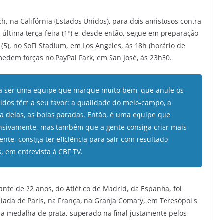
h, na Califórnia (Estados Unidos), para dois amistosos contra
última terça-feira (1º) e, desde então, segue em preparação
 (5), no SoFi Stadium, em Los Angeles, às 18h (horário de
s medem forças no PayPal Park, em San José, às 23h30.
ga ser uma equipe que marque muito bem, que anule os
nidos têm a seu favor: a qualidade do meio-campo, a
cia delas, as bolas paradas. Então, é uma equipe que
ensivamente, mas também que a gente consiga criar mais
nte, consiga ter eficiência para sair com resultado
as, em entrevista à CBF TV.
ante de 22 anos, do Atlético de Madrid, da Espanha, foi
ada de Paris, na França, na Granja Comary, em Teresópolis
 a medalha de prata, superado na final justamente pelos