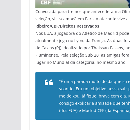
Convocada para treinos que antecederam a Oli
seleção, vice-campeã em Paris.A atacante vive a
Ribeiro/CBF/Direitos Reservados
Nos EUA, a jogadora do Atlético de Madrid pôde 
atualmente joga no Lyon, da França. As duas fo
de Caxias (RJ) idealizado por Thaissan Passos, 
Fluminense. Pela seleção Sub 20, as amigas fo
lugar no Mundial da categoria, no mesmo ano.
“É uma parada muito doida que só eu
voando. Era um objetivo nosso sair p
me deixou, já fiquei brava com ela.
consigo explicar a amizade que tenh
(dos EUA) e Madrid CFF (da Espanha)