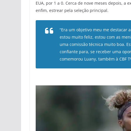
EUA, por 1 a 0. Cerca de nove meses depois, a e
enfim, estrear pela seleção principal.
“Era um objetivo meu me destacar ao
estou muito feliz, estou com as m
uma comissão técnica muito boa. Es
confiante para, se receber uma opor
comemorou Luany, também à CBF T