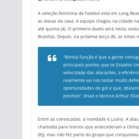
A seleção feminina de futebol está em Long Beac
as donas da casa. A equipe chegou na cidade na 
até quinta (4). O primeiro duelo será nesta sexta
Brasília). Depois, na próxima terça (8), os time
“Minha função é que a gente consi
principais pontos que os Estados U
velocidade das atacantes, a eficiên
realmente vai nos testar muito def
oportunidades de gol e que, obviame
positivo”, disse o técnico Arthur Eli
Entre as convocadas, a novidade é Luany. A atac
chamada para treinos que antecederam a Olimpí
(RJ), mas não fez parte do grupo que conquistou