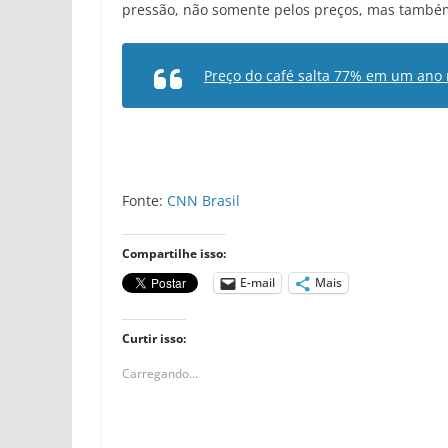
pressão, não somente pelos preços, mas também p
Preço do café salta 77% em um ano 
Fonte:
CNN Brasil
Compartilhe isso:
E-mail
Mais
Curtir isso:
Carregando...