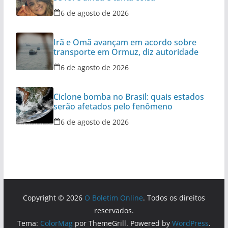
6 de agosto de 2026
Irã e Omã avançam em acordo sobre
transporte em Ormuz, diz autoridade
6 de agosto de 2026
Ciclone bomba no Brasil: quais estados
serão afetados pelo fenômeno
6 de agosto de 2026
Copyright © 2026
O Boletim Online
. Todos os direitos
reservados.
Tema:
ColorMag
por ThemeGrill. Powered by
WordPress
.