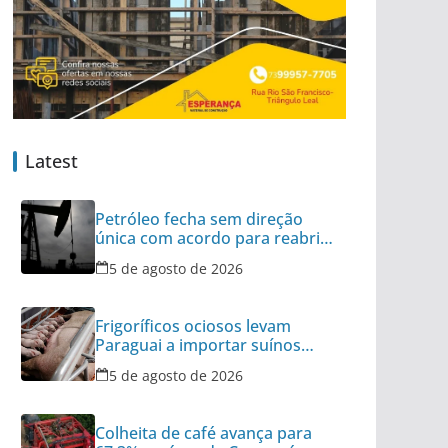
Latest
Petróleo fecha sem direção
única com acordo para reabrir
Ormuz no radar
5 de agosto de 2026
Frigoríficos ociosos levam
Paraguai a importar suínos
vivos do Brasil
5 de agosto de 2026
Colheita de café avança para