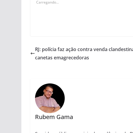
Carregando...
RJ: polícia faz ação contra venda clandestin
canetas emagrecedoras
Rubem Gama