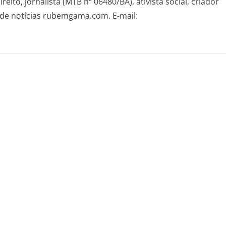
eito, jornalista (MTB nº 06480/BA), ativista social, criador
de notícias rubemgama.com. E-mail: