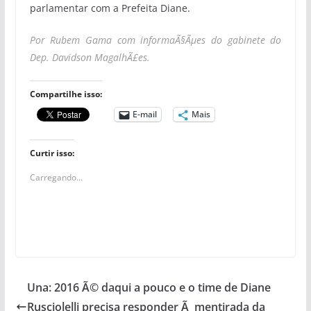
parlamentar com a Prefeita Diane.
Por Rubem Gama com informaÃ§Ãµes do gabinete do
Dep. Davidson MagalhÃ£es.
Compartilhe isso:
E-mail
Mais
Curtir isso:
Carregando...
Una: 2016 Ã© daqui a pouco e o time de Diane
Rusciolelli precisa responder Ã mentirada da