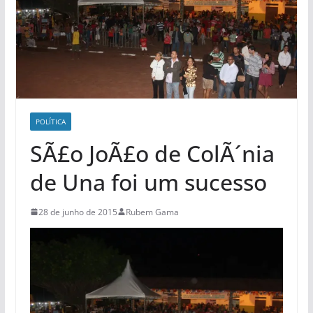
POLÍ­TICA
SÃ£o JoÃ£o de ColÃ´nia
de Una foi um sucesso
28 de junho de 2015
Rubem Gama