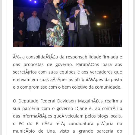
Ã‰ a consolidaÃ§Ã£o da responsabilidade firmada e
das propostas de governo. ParabÃ©ns para aos
secretÃ¡rios com suas equipes e aos vereadores que
efetivam em suas aÃ§Ãµes as atribuiÃ§Ãµes da pasta
e o compromisso com o bem coletivo da comunidade.
O Deputado Federal Davidson MagalhÃ£es reafirma
sua parceria com o governo Diane e, ao contrÃ¡rio
das informaÃ§Ãµes queÂ veiculam pelos blogs locais,
o PC do B nÃ£o terÃ¡ candidatura prÃ³pria no
municÃ­pio de Una, visto a grande parceria do