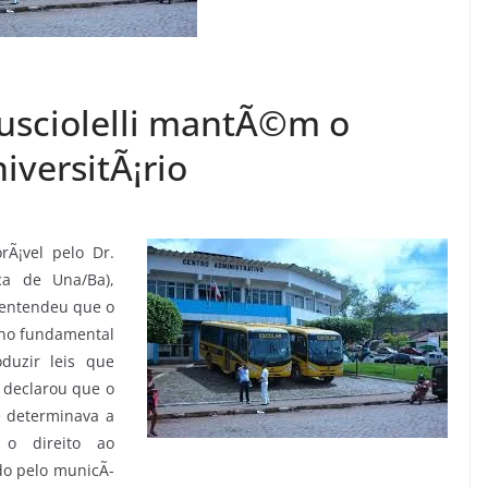
Rusciolelli mantÃ©m o
iversitÃ¡rio
rÃ¡vel pelo Dr.
ca de Una/Ba),
a entendeu que o
ino fundamental
uzir leis que
 declarou que o
e determinava a
s o direito ao
do pelo municÃ­