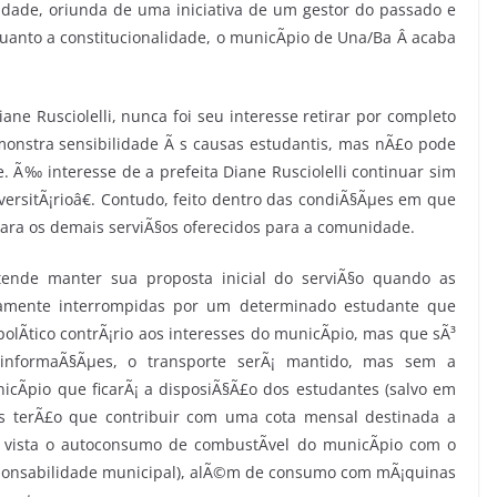
idade, oriunda de uma iniciativa de um gestor do passado e
anto a constitucionalidade, o municÃ­pio de Una/Ba Â acaba
ne Rusciolelli, nunca foi seu interesse retirar por completo
demonstra sensibilidade Ã s causas estudantis, mas nÃ£o pode
e. Ã‰ interesse de a prefeita Diane Rusciolelli continuar sim
ersitÃ¡rioâ€. Contudo, feito dentro das condiÃ§Ãµes em que
para os demais serviÃ§os oferecidos para a comunidade.
ende manter sua proposta inicial do serviÃ§o quando as
idamente interrompidas por um determinado estudante que
polÃ­tico contrÃ¡rio aos interesses do municÃ­pio, mas que sÃ³
informaÃ§Ãµes, o transporte serÃ¡ mantido, mas sem a
nicÃ­pio que ficarÃ¡ a disposiÃ§Ã£o dos estudantes (salvo em
es terÃ£o que contribuir com uma cota mensal destinada a
 vista o autoconsumo de combustÃ­vel do municÃ­pio com o
sponsabilidade municipal), alÃ©m de consumo com mÃ¡quinas