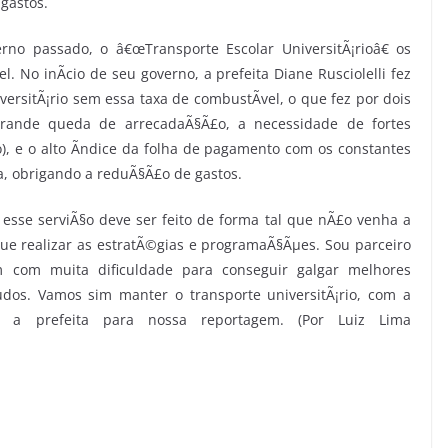
 gastos.
o passado, o â€œTransporte Escolar UniversitÃ¡rioâ€ os
. No inÃ­cio de seu governo, a prefeita Diane Rusciolelli fez
ersitÃ¡rio sem essa taxa de combustÃ­vel, o que fez por dois
grande queda de arrecadaÃ§Ã£o, a necessidade de fortes
o), e o alto Ã­ndice da folha de pagamento com os constantes
da, obrigando a reduÃ§Ã£o de gastos.
esse serviÃ§o deve ser feito de forma tal que nÃ£o venha a
e realizar as estratÃ©gias e programaÃ§Ãµes. Sou parceiro
am com muita dificuldade para conseguir galgar melhores
dos. Vamos sim manter o transporte universitÃ¡rio, com a
e a prefeita para nossa reportagem. (Por Luiz Lima