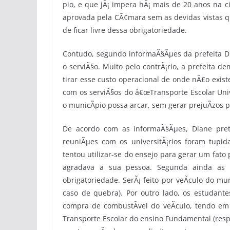
pio, e que jÃ¡ impera hÃ¡ mais de 20 anos na c
aprovada pela CÃ¢mara sem as devidas vistas qu
de ficar livre dessa obrigatoriedade.
Contudo, segundo informaÃ§Ãµes da prefeita Dia
o serviÃ§o. Muito pelo contrÃ¡rio, a prefeita 
tirar esse custo operacional de onde nÃ£o exist
com os serviÃ§os do â€œTransporte Escolar Univ
o municÃ­pio possa arcar, sem gerar prejuÃ­zos 
De acordo com as informaÃ§Ãµes, Diane pret
reuniÃµes com os universitÃ¡rios foram tup
tentou utilizar-se do ensejo para gerar um fato 
agradava a sua pessoa. Segunda ainda as 
obrigatoriedade. SerÃ¡ feito por veÃ­culo do mu
caso de quebra). Por outro lado, os estudant
compra de combustÃ­vel do veÃ­culo, tendo em
Transporte Escolar do ensino Fundamental (re