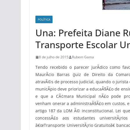
POLÍ­TICA
Una: Prefeita Diane 
Transporte Escolar Un
8 de julho de 2015
Rubem Gama
Tendo recebido o parecer jurÃ­dico como favo
MaurÃ­cio Barras (Juiz de Direito da Comar
atravÃ©s de processo judicial, quando o jurist
municÃ­pio deve priorizar a educaÃ§Ã£o de ens
e que a CÃ¢mara Municipal nÃ£o pode prod
venham onerar a administraÃ§Ã£o em custos, e
artigo 187 da LOM Ã© inconstitucional. Lei qu
concessÃ£o aos estudantes universitÃ¡rio
â€œTransporte UniversitÃ¡rio Gratuitoâ€ banca