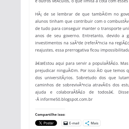
e outros veÃ­culos, o que limita a cota com esses
HÃ¡ de se lembrar de que tambÃ©m no govern
alunos tinham que contribuir com o combustÃ­vel
de tudo para conseguir manter o transporte univ
anos de seu governo. Entretanto, devido a 
investimentos na saÃºde (referÃªncia na regiÃ£
reajustes, essa prerrogativa ficou impossibilita
â€œEstou aqui para servir a populaÃ§Ã£o. Mas 
prejudicar ninguÃ©m. Por isso Ã© que temos qu
dos universitÃ¡rios. Sobretudo dos que lut
caminhos de sobrevivÃªncia atravÃ©s dos estu
ajuda e colaboraÃ§Ã£o de todosâ€. Diss
-Â informe50.blogspot.com.br
Compartilhe isso:
E-mail
Mais