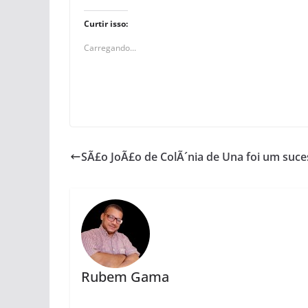
Curtir isso:
Carregando...
SÃ£o JoÃ£o de ColÃ´nia de Una foi um suce
Rubem Gama