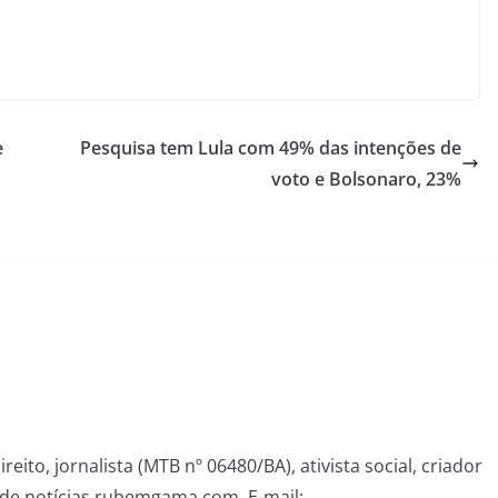
e
Pesquisa tem Lula com 49% das intenções de
voto e Bolsonaro, 23%
eito, jornalista (MTB nº 06480/BA), ativista social, criador
de notícias rubemgama.com. E-mail: