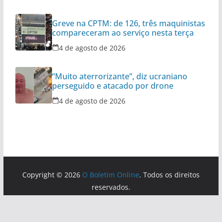
Greve na CPTM: de 126, três maquinistas
compareceram ao serviço nesta terça
4 de agosto de 2026
“Muito aterrorizante”, diz ucraniano
perseguido e atacado por drone
4 de agosto de 2026
Copyright © 2026
O Boletim Online
. Todos os direitos
reservados.
Tema:
ColorMag
por ThemeGrill. Powered by
WordPress
.