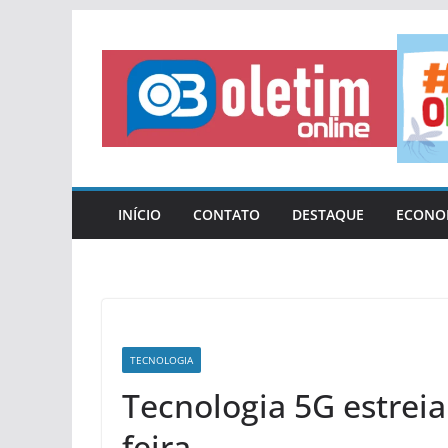
Pular
para
o
conteúdo
INÍCIO
CONTATO
DESTAQUE
ECONO
TECNOLOGIA
Tecnologia 5G estreia
feira