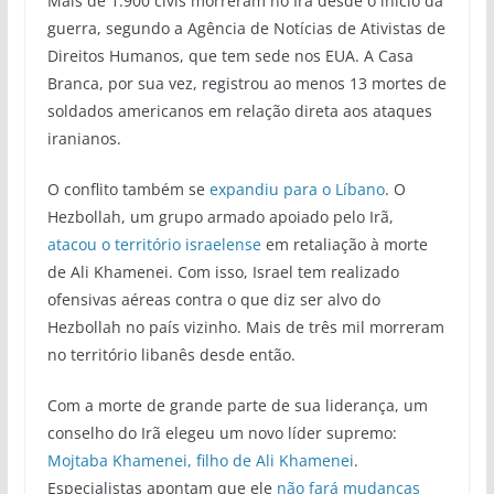
Mais de 1.900 civis morreram no Irã desde o início da
guerra, segundo a Agência de Notícias de Ativistas de
Direitos Humanos, que tem sede nos EUA. A Casa
Branca, por sua vez, registrou ao menos 13 mortes de
soldados americanos em relação direta aos ataques
iranianos.
O conflito também se
expandiu para o Líbano
. O
Hezbollah, um grupo armado apoiado pelo Irã,
atacou o território israelense
em retaliação à morte
de Ali Khamenei. Com isso, Israel tem realizado
ofensivas aéreas contra o que diz ser alvo do
Hezbollah no país vizinho. Mais de três mil morreram
no território libanês desde então.
Com a morte de grande parte de sua liderança, um
conselho do Irã elegeu um novo líder supremo:
Mojtaba Khamenei, filho de Ali Khamenei
.
Especialistas apontam que ele
não fará mudanças