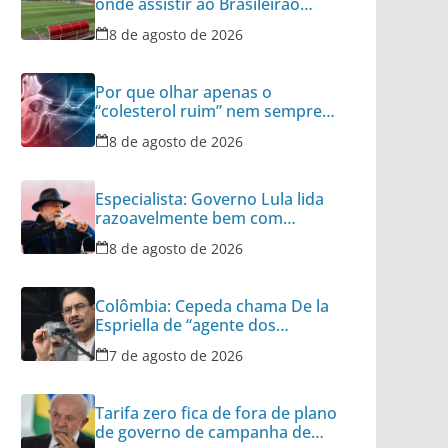
onde assistir ao Brasileirão
Série C
8 de agosto de 2026
Por que olhar apenas o
“colesterol ruim” nem sempre é
suficiente
8 de agosto de 2026
Especialista: Governo Lula lida
razoavelmente bem com
tensão diplomática
8 de agosto de 2026
Colômbia: Cepeda chama De la
Espriella de “agente dos
interesses dos EUA”
7 de agosto de 2026
Tarifa zero fica de fora de plano
de governo de campanha de